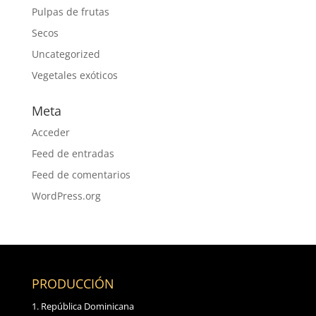
Pulpas de frutas
Secos
Uncategorized
Vegetales exóticos
Meta
Acceder
Feed de entradas
Feed de comentarios
WordPress.org
PRODUCCIÓN
República Dominicana