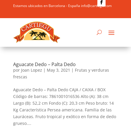
Estamos ubicados en Barcelona - España info@cartiegu.com
Aguacate Dedo – Palta Dedo
por
Joan Lopez
|
May 3, 2021
|
Frutas y verduras
frescas
Aguacate Dedo – Palta Dedo CAJA / CAIXA / BOX
Código de barras: 7861001016536 Alto (A): 38 cm
Largo (B): 52,2 cm Fondo (C): 20,3 cm Peso bruto: 14
Kg Característica Persea americana. Familia de las
Lauráceas. Fruto tropical y exótico en forma de dedo
grueso....