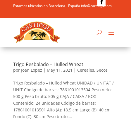
Estamos ubicados en Barcelona - España info@cartiegu.com
Trigo Resbalado – Hulled Wheat
por
Joan Lopez
|
May 11, 2021
|
Cereales
,
Secos
Trigo Resbalado – Hulled Wheat UNIDAD / UNITAT /
UNIT Código de barras: 7861001013504 Peso neto:
500 g Peso bruto: 505 g CAJA / CAIXA / BOX
Contenido: 24 unidades Código de barras:
17861001013501 Alto (A): 18,5 cm Largo (B): 40 cm
Fondo (C): 30 cm Peso bruto:...