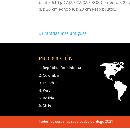
bruto: 510 g CAJA / CAIXA / BOX Contenido: 24
(B): 30 cm Fondo (C): 23 cm Peso bruto:...
« Entradas más antiguas
PRODUCCIÓN
República Dominicana
Colombia
Ecuador
Perú
Bolivia
Chile
Todos los derechos reservados Cartiegu 2021