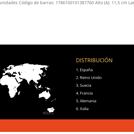
 unidades Código de barras: 1786100101387760 Alto (A): 11,5 cm La
DISTRIBUCIÓN
España
Reino Unido
Suecia
Francia
Alemania
Italia