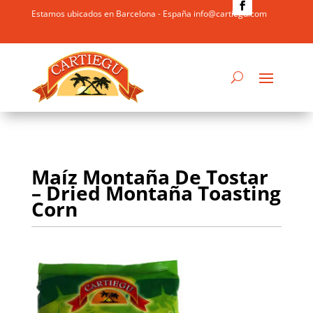
Estamos ubicados en Barcelona - España info@cartiegu.com
Maíz Montaña De Tostar
– Dried Montaña Toasting
Corn