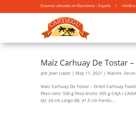
Estamos ubicados en Barcelona – España / info@ca
Maíz Carhuay De Tostar –
por
Joan Lopez
|
May 11, 2021
|
Maices
,
Secos
Maíz Carhuay De Tostar – Dried Carhuay Toas
Peso neto: 500 g Peso bruto: 505 g CAJA / CAI
(A): 24 cm Largo (B): 41,5 cm Fondo...