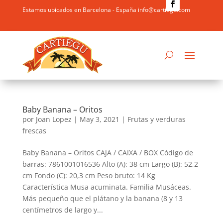
Estamos ubicados en Barcelona - España info@cartiegu.com
Baby Banana – Oritos
por
Joan Lopez
|
May 3, 2021
|
Frutas y verduras
frescas
Baby Banana – Oritos CAJA / CAIXA / BOX Código de
barras: 7861001016536 Alto (A): 38 cm Largo (B): 52,2
cm Fondo (C): 20,3 cm Peso bruto: 14 Kg
Característica Musa acuminata. Familia Musáceas.
Más pequeño que el plátano y la banana (8 y 13
centímetros de largo y...