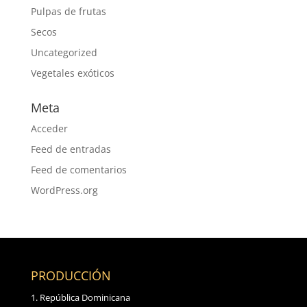
Pulpas de frutas
Secos
Uncategorized
Vegetales exóticos
Meta
Acceder
Feed de entradas
Feed de comentarios
WordPress.org
PRODUCCIÓN
República Dominicana