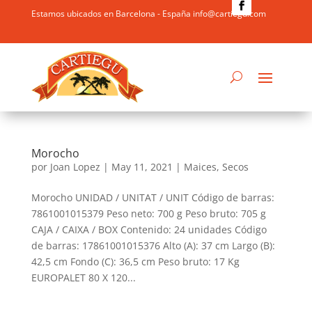
Estamos ubicados en Barcelona - España info@cartiegu.com
Morocho
por
Joan Lopez
|
May 11, 2021
|
Maices
,
Secos
Morocho UNIDAD / UNITAT / UNIT Código de barras:
7861001015379 Peso neto: 700 g Peso bruto: 705 g
CAJA / CAIXA / BOX Contenido: 24 unidades Código
de barras: 17861001015376 Alto (A): 37 cm Largo (B):
42,5 cm Fondo (C): 36,5 cm Peso bruto: 17 Kg
EUROPALET 80 X 120...