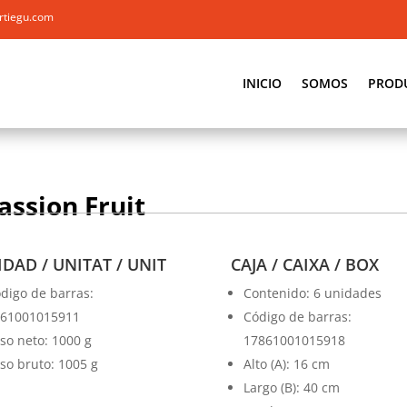
rtiegu.com
INICIO
SOMOS
PROD
assion Fruit
DAD / UNITAT / UNIT
CAJA / CAIXA / BOX
digo de barras:
Contenido: 6 unidades
61001015911
Código de barras:
so neto: 1000 g
17861001015918
so bruto: 1005 g
Alto (A): 16 cm
Largo (B): 40 cm