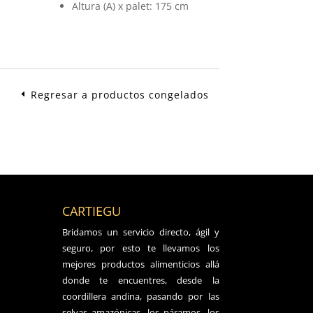
Altura (A) x palet: 175 cm
Regresar a productos congelados
CARTIEGU
Bridamos un servicio directo, ágil y
seguro, por esto te llevamos los
mejores productos alimenticios allá
donde te encuentres, desde la
coordillera andina, pasando por las
selvas amazónicas, los páramos, los