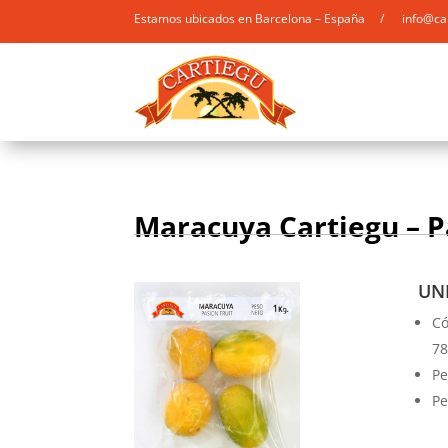
Estamos ubicados en Barcelona – España / info@ca
Maracuya Cartiegu – P
UNI
Có
78
Pe
Pe