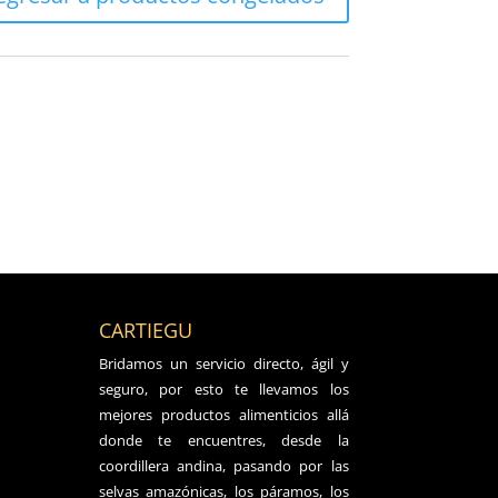
CARTIEGU
Bridamos un servicio directo, ágil y
seguro, por esto te llevamos los
mejores productos alimenticios allá
donde te encuentres, desde la
coordillera andina, pasando por las
selvas amazónicas, los páramos, los