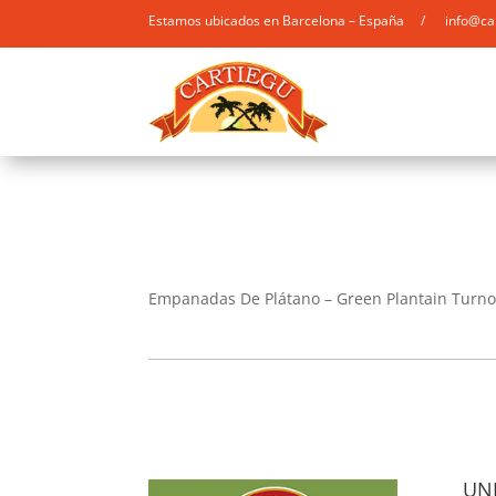
Estamos ubicados en Barcelona – España / info@ca
Empanadas De Plátano – Green Plantain Turno
UNI