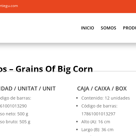
rtiegu.com
INICIO
SOMOS
PROD
s – Grains Of Big Corn
DAD / UNITAT / UNIT
CAJA / CAIXA / BOX
digo de barras:
Contenido: 12 unidades
61001013290
Código de barras:
so neto: 500 g
17861001013297
so bruto: 505 g
Alto (A): 16 cm
Largo (B): 36 cm