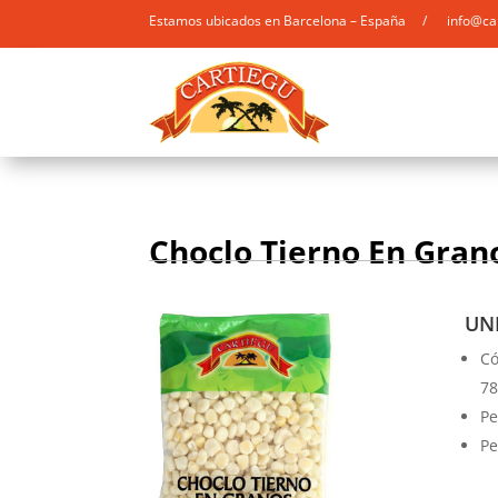
Estamos ubicados en Barcelona – España / info@ca
Choclo Tierno En Grano
UNI
Có
78
Pe
Pe