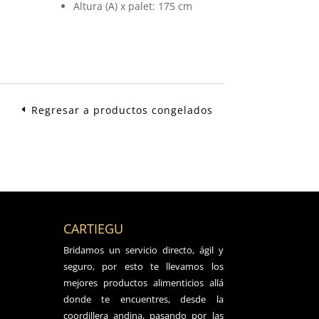
Altura (A) x palet: 175 cm
Regresar a productos congelados
CARTIEGU
Bridamos un servicio directo, ágil y
seguro, por esto te llevamos los
mejores productos alimenticios allá
donde te encuentres, desde la
coordillera andina, pasando por las