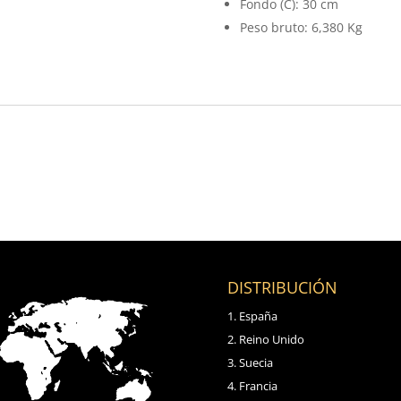
Fondo (C): 30 cm
Peso bruto: 6,380 Kg
DISTRIBUCIÓN
España
Reino Unido
Suecia
Francia