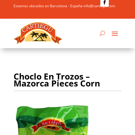
Estamos ubicados en Barcelona - España info@cartiegu.com
Choclo En Trozos –
Mazorca Pieces Corn