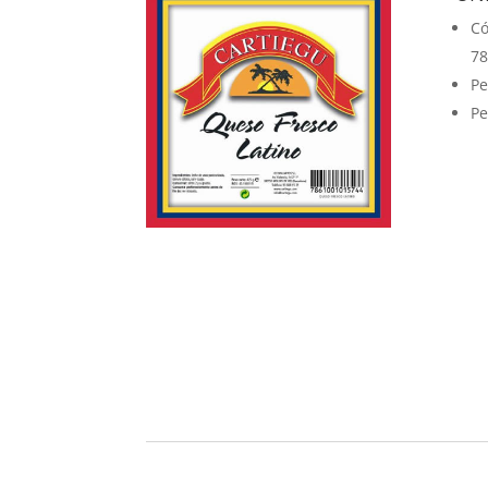
Có
78
Pe
Pe