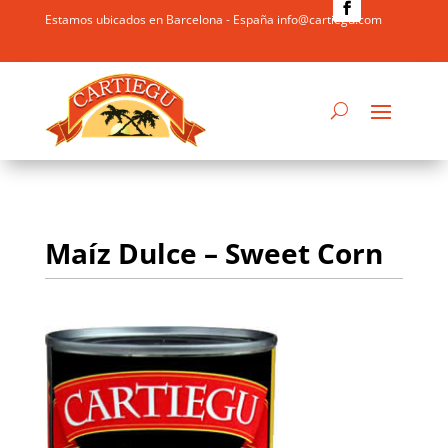
Estamos ubicados en Barcelona - España info@cartiegu.com
Maíz Dulce – Sweet Corn