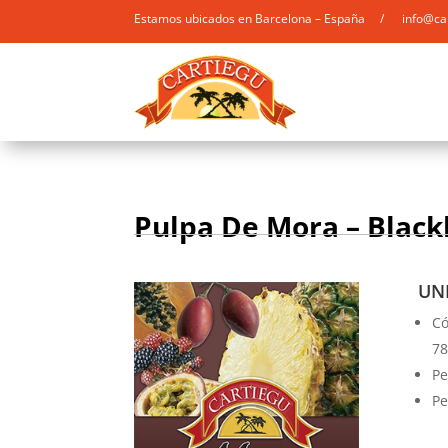
Estamos ubicados en Barcelona – España / info@ca
Pulpa De Mora – Black
UNI
Có
78
Pe
Pe